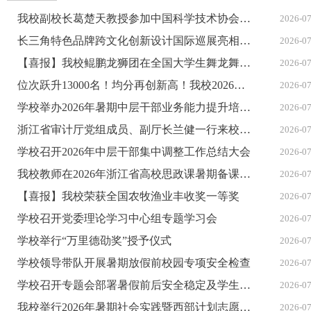
我校副校长葛楚天教授参加中国科学技术协会第十一次全国代表大会
2026-0
长三角特色品牌跨文化创新设计国际巡展亮相印尼、奥地利、塞尔维亚
2026-0
【喜报】我校鲲鹏龙狮团在全国大学生舞龙舞狮锦标赛中获1金2银佳绩
2026-0
位次跃升13000名！均分再创新高！我校2026年浙江省普通类录取圆满收官
2026-0
学校举办2026年暑期中层干部业务能力提升培训班
2026-0
浙江省审计厅党组成员、副厅长兰健一行来校调研指导工作
2026-0
学校召开2026年中层干部集中调整工作总结大会
2026-0
我校教师在2026年浙江省高校思政课暑期备课会中喜获多项荣誉
2026-0
【喜报】我校荣获全国农牧渔业丰收奖一等奖
2026-0
学校召开党委理论学习中心组专题学习会
2026-0
学校举行“万里德劭奖”授予仪式
2026-0
学校领导带队开展暑期放假前校园专项安全检查
2026-0
学校召开专题会部署暑假前后安全稳定及学生工作
2026-0
我校举行2026年暑期社会实践暨西部计划志愿者出征仪式
2026-0