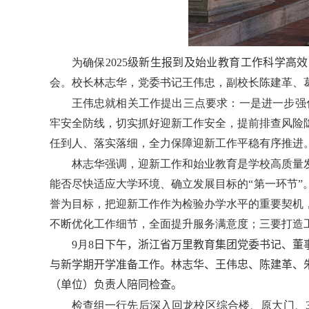
为确保
2025
级新生报到及始业教育工作科学高效
会。校长林志华，党委书记王伟忠，副校长陈建革、
王伟忠就相关工作提出三点要求：一是进一步强
牢安全防线，切实抓好迎新工作安全，提前排查风险
任到人、落实落细，全力保障迎新工作平稳有序推进
林志华强调，迎新工作和始业教育是学校高质量
能否尽快适应大学环境、确立发展目标的“第一环节
誉为目标，把迎新工作作为检验办学水平的重要契机
不断优化工作细节，全面提升服务满意度；三要打造
9
月
8
日下午，浙江省万里教育集团党委书记、董
与新学期开学准备工作。林志华
、
王伟忠
、
陈建革
、
（
单位
）
负责人陪同检查。
检查组一行先后深入回龙校区综合楼、原大门、