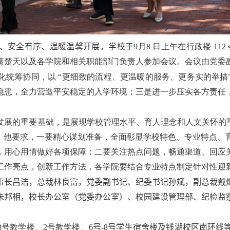
、安全有序、温暖温馨开展，
学
校于
9
月
8
日上午在行政楼
112
葛楚天以及各学院和相关职能部门负责人参加会议。会议由党委
化统筹协同，以 “更细致的流程、更温暖的服务、更务实的举措
隐患，全力营造平安稳定的入学环境；三是进一步压实各方责任
。
发展的重要基础，是展现学校管理水平、育人理念和人文关怀的重
”。他要求，一要精心谋划准备，全面彰显学校特色、专业特点、
，用心用情做好各项保障；二要关注热点问题，畅通渠道、回应
工作亮点，创新工作方法，各学院要结合专业特点制定针对性迎
事长吕洁，总裁林良富，党委副书记、纪委书记孙斌，副总裁戴
朱邦相，校长办公室
（
党委办公室
）
、校园建设管理部、纪检监
3
号教学楼、
2
号教学楼、
6
号
-8
号
学生
宿舍楼及钱湖校区南环线