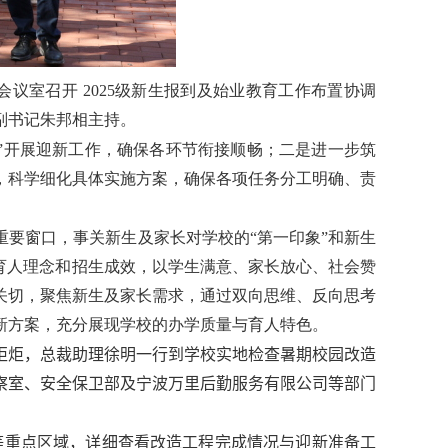
会议室召开
2025
级新生报到及始业教育工作布置协调
副书记朱邦相主持。
”开展迎新工作，确保各环节衔接顺畅；二是进一步筑
，科学细化具体实施方案，确保各项任务分工明确、责
要窗口，事关新生及家长对学校的“第一印象”和新生
育人理念和招生成效，以学生满意、家长放心、社会赞
关切，聚焦新生及家长需求，通过双向思维、反向思考
新方案，充分展现学校的办学质量与育人特色。
炬炬，总裁助理徐明一行到学校实地检查暑期校园改造
察室、安全保卫部及
宁波万里
后勤
服务有限
公司等部门
等重点区域，详细查看改造工程完成情况与迎新准备工