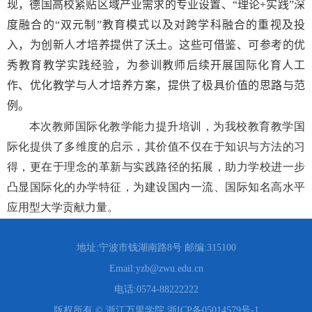
现，
德国高校紧
贴
区域产业需求
的专业设置、
“理论
+
实践”深
度融合
的
“双元制”教育
模式以及对跨学科融合的重视及投
入，为
创新人才培养提供了沃土。这些可借鉴、可参考的优
秀教育教学实践经验，为参训教师后续开展国际化育人工
作、优化教学与人才培养方案，提供了极具价值的思路与范
例。
本次教师国际化教学能力提升培训，为我校教育教学国
际化提供了多维度的启示，其价值不仅在于知识与方法的习
得，更在于理念的革新与实践路径的拓展，助力学校进一步
凸显国际化的办学特征，为建设国内一流、国际知名高水平
应用型大学贡献力量。
地址:宁波市钱湖南路8号 邮编:315100
Email:yzb@zwu.edu.cn
电话:0574-88222222
版权所有 © 浙江万里学院 浙ICP备05014579号-1