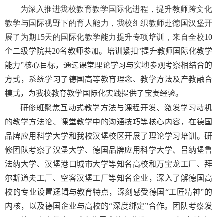
为深入推进我校教育教学国际化进程，提升教师跨文化
教学与国际视野下的育人能力，我校组织教师赴德国汉堡开
展了为期
15
天的国际化教学能力提升专项培训，来自全校
10
个二级学院共
20
名教师参加。培训紧扣“提升教师国际化教学
能力”核心目标，通过课堂理论学习与实地参观考察相结合的
方式，系统学习了德国高等教育理念、教学方法及产教融合
模式，为我校教育
教学
国际化实践提供了宝贵经验。
研修班
聚焦互动式教学方法与课程开发、激发学习动机
的教学方法论、课堂教学中的沟通技巧等核心内容
，
在德国
品牌应用科学大学和
我校
汉堡校区开展了理论学习培训。
研
修团队
考察了汉堡大学、德国品牌应用科学大学、吕纳堡鲁
法纳大学、汉堡港口城市大学等
知名
高校和万宝龙工厂、拜
尔斯道夫工厂、空客汉堡工厂等知名企业，深入了解德国高
校的专业设置逻辑与教育特点，深刻感受德国“工匠精神”的
内核，以及德国企业与高校的“深度绑定”合作。
团队考察发