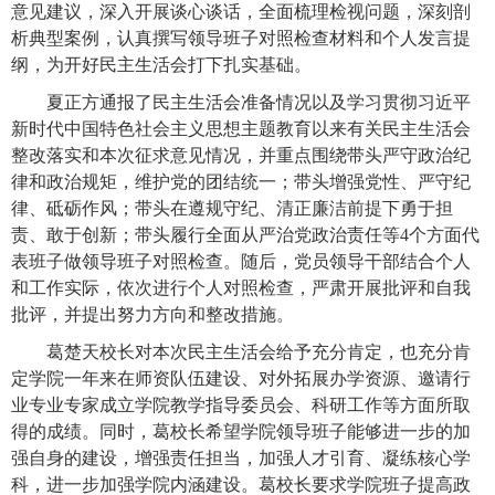
意见建议，深入开展谈心谈话，全面梳理检视问题，深刻剖
析典型案例，认真撰写领导班子对照检查材料和个人发言提
纲，为开好民主生活会打下扎实基础。
夏正方通报了民主生活会准备情况以及学习贯彻习近平
新时代中国特色社会主义思想主题教育以来有关民主生活会
整改落实和本次征求意见情况，并重点围绕带头严守政治纪
律和政治规矩，维护党的团结统一；带头增强党性、严守纪
律、砥砺作风；带头在遵规守纪、清正廉洁前提下勇于担
责、敢于创新；带头履行全面从严治党政治责任等
4
个方面代
表班子做领导班子对照检查。随后，党员领导干部结合个人
和工作实际，依次进行个人对照检查，严肃开展批评和自我
批评，并提出努力方向和整改措施。
葛楚天校长对本次民主生活会给予充分肯定，也充分肯
定学院一年来在师资队伍建设、对外拓展办学资源、邀请行
业专业专家成立学院教学指导委员会、科研工作等方面所取
得的成绩。同时，葛校长希望学院领导班子能够进一步的加
强自身的建设，增强责任担当，加强人才引育、凝练核心学
科，进一步加强学院内涵建设。葛校长要求学院班子提高政