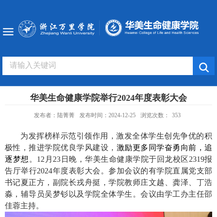
华美生命健康学院举行2024年度表彰大会
发布者：陆菁菁
发布时间：2024-12-25
浏览次数：
353
为发挥榜样示范引领作用，激发全体学生创先争优的积
极性，推进学院优良学风建设，
激励更多同学奋勇向前，追
逐梦想
。
12
月
23
日晚，华美生命健康学院于回龙校区
2319
报
告厅举行
2024
年度表彰大会。参加会议的有学院直属党支部
书记夏正方，副院长戎舟挺，学院教师庄文越、龚泽、丁浩
淼，辅导员吴梦钐以及学院全体学生。会议由学工办主任邵
佳蓉主持。