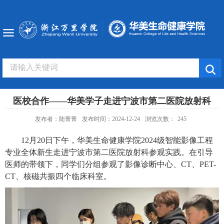
医校合作——华美学子走进宁波市第二医院放射科
发布者：陆菁菁
发布时间：2024-12-24
浏览次数：
245
12
月
20
日下午，华美生命健康学院
2024
级智能影像工程
专业全体新生走进宁波市第二医院放射科参观实践。在引导
医师的带领下，同学们分组参观了影像诊断中心、
CT
、
PET-
CT
、核磁共振四个临床科室。