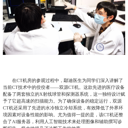
在
CT
机房的参观过程中，鄢迪医生为同学们深入讲解了
当前
CT
技术中的佼佼者
——
双源
CT
机。这款先进的医疗设备
配备了两套独立的
X
射线球管和探测器系统，这一独特设计赋
予了它超高速的扫描能力。为了确保设备的稳定运行，双源
CT
机还采用了先进的水冷独立冷却系统，有效降低了外界环
境因素对设备性能的影响。尤为值得一提的是，该
CT
机还整
合了
AI
服务器，利用人工智能技术来处理图像和辅助撰写诊